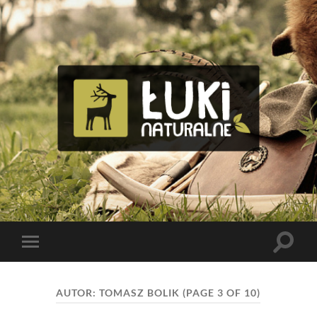
Tomasz
Bolik
Toggle
Toggle
search
mobile
field
menu
AUTOR:
TOMASZ BOLIK
(PAGE 3 OF 10)