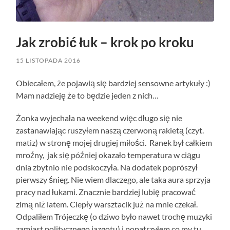
Jak zrobić łuk – krok po kroku
15 LISTOPADA 2016
Obiecałem, że pojawią się bardziej sensowne artykuły :)
Mam nadzieję że to będzie jeden z nich…
Żonka wyjechała na weekend więc długo się nie
zastanawiając ruszyłem naszą czerwoną rakietą (czyt.
matiz) w stronę mojej drugiej miłości. Ranek był całkiem
mroźny, jak się później okazało temperatura w ciągu
dnia zbytnio nie podskoczyła. Na dodatek poprószył
pierwszy śnieg. Nie wiem dlaczego, ale taka aura sprzyja
pracy nad łukami. Znacznie bardziej lubię pracować
zimą niż latem. Ciepły warsztacik już na mnie czekał.
Odpaliłem Trójeczkę (o dziwo było nawet trochę muzyki
zamiast politycznego jazgotu) i popatrzyłem co my tu