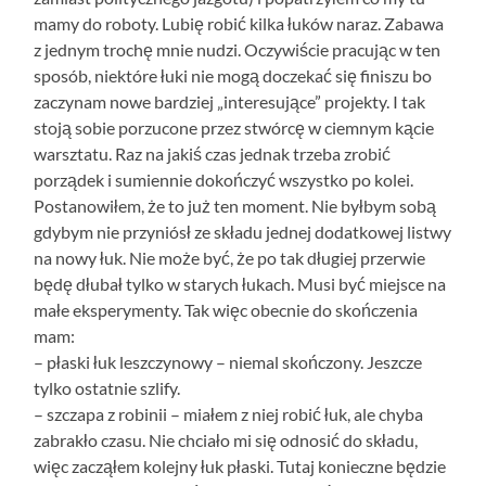
mamy do roboty. Lubię robić kilka łuków naraz. Zabawa
z jednym trochę mnie nudzi. Oczywiście pracując w ten
sposób, niektóre łuki nie mogą doczekać się finiszu bo
zaczynam nowe bardziej „interesujące” projekty. I tak
stoją sobie porzucone przez stwórcę w ciemnym kącie
warsztatu. Raz na jakiś czas jednak trzeba zrobić
porządek i sumiennie dokończyć wszystko po kolei.
Postanowiłem, że to już ten moment. Nie byłbym sobą
gdybym nie przyniósł ze składu jednej dodatkowej listwy
na nowy łuk. Nie może być, że po tak długiej przerwie
będę dłubał tylko w starych łukach. Musi być miejsce na
małe eksperymenty. Tak więc obecnie do skończenia
mam:
– płaski łuk leszczynowy – niemal skończony. Jeszcze
tylko ostatnie szlify.
– szczapa z robinii – miałem z niej robić łuk, ale chyba
zabrakło czasu. Nie chciało mi się odnosić do składu,
więc zacząłem kolejny łuk płaski. Tutaj konieczne będzie