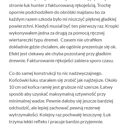
stronie łuk hunter z fakturowaną rękojeścią. Trochę
opornie podchodziłem do obróbki majdanu bo za
każdym razem szkoda było mi niszczyć pięknej gładkiej
powierzchni. Kiedyś musiał być ten pierwszy raz. Kropki
wykonywałem jedna za drugą za pomocą ręcznej
wiertareczki typu dremel. Czasem nie utrafiłem
dokładnie gdzie chciałem, ale ogólnie prezentuje się ok.
Efekt jest ciekawy ale chyba pozostanę przy gładkim
drewnie. Fakturowanie rękojeści zabiera sporo czasu.
Co do samej konstrukcji to nic nadzwyczajnego.
Końcówki łuku starałem się zrobić jak najlżejsze. Około
10 cm od końca ramię jest grubsze niż szersze. Łatwy
sposób aby uzyskać maksymalną sztywność przy
minimalnej wadze. Pewnie dałoby się jeszcze bardziej
odchudzić, ale lepiej zachować pewną rezerwę
wytrzymałości. Kolejny raz pochwalę leszczynę. Łuk
trzyma lekki refleks i pracuje bardzo przyjemnie.