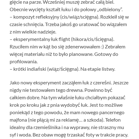
gięcie na parze. Wcześniej muszę zebrać całą biel.
Obecnie wycięty kształt łuku i do połowy „odbielony”.
– kompozyt refleksyjny (cis/wiąz/scięgna). Rozkleił się w
czasie schnięcia. Trzeba jakoś go uratować bo wiązałem
z nim wielkie nadzieje.
– eksperymentalny łuk flight (hikora/cis/ścięgna).
Rzuciłem nim w kąt bo się zdenerwowałem :) Zebrałem
więcej materiału niż to było planowane. Gotowy do
profilowania.
– krótki indiański (wiąz/ścięgna). Na etapie listwy.
Jako nowy eksperyment zacząłem łuk z czereśni. Jeszcze
nigdy nie testowałem tego drewna. Powinno być
całkiem dobre. Na tym właśnie łuku chciałbym pokazać
krok po kroku jak z pnia wydobyć łuk. Jest to możliwe
poniekąd z tego powodu, że mam nowego pancernego
majfona (nie płącą mi za reklamę… a szkoda). Telefon
idealny dla rzemieślnika i na wyprawy, nie straszny mu
syf i woda. Bez obaw mogę trzaskać foty w trakcie pracy.