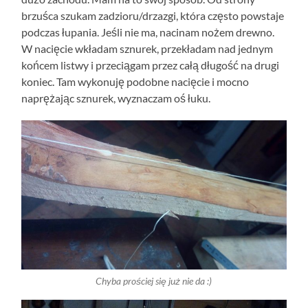
brzuśca szukam zadzioru/drzazgi, która często powstaje
podczas łupania. Jeśli nie ma, nacinam nożem drewno.
W nacięcie wkładam sznurek, przekładam nad jednym
końcem listwy i przeciągam przez całą długość na drugi
koniec. Tam wykonuję podobne nacięcie i mocno
naprężając sznurek, wyznaczam oś łuku.
Chyba prościej się już nie da :)