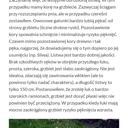
przypadku mamy korę na grzbiecie. Zazwyczaj ściągam
przy rozszczepianiu pnia, ale w przypadku czereśni
zostawiłem. Owocowe gatunki bardzo lubią pękać od
strony grzbietu (liczne drobne ryski). Pozostawienie
kory spowalnia schnięcie i minimalizuje ryzyko pęknięć.
Czasem mimo pozostawionej kory drewno i tak
pęka, najgorzej, że dowiadujemy się o tym dopiero po jej
usunięciu (np. śliwa). Listwa jest bardzo dobrej jakości.
Brak szkodliwych sęków w obrębie przyszłego łuku,
prosta, szeroka, grzbiet jest słabo zaokrąglony. Nie jest
idealna, zdarzają się zawirowania włókien (ale to
powinno tylko nadać charakteru), a długość listwy to
tylko 150 cm. Postanowiłem, że zrobię łuk o bardzo
szerokich ramionach, grzbiet jest dosyć płaski więc nie
powinien być przeciążony. W przypadku kiedy łuki mają
mocno zaokrąglony grzbiet ryzyko pęknięcia wzrasta.