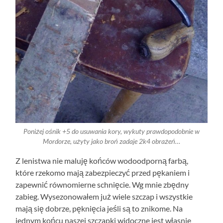
Poniżej ośnik +5 do usuwania kory, wykuty prawdopodobnie w
Mordorze, użyty jako broń zadaje 2k4 obrażeń…
Z lenistwa nie maluję końców wodoodporną farbą,
które rzekomo mają zabezpieczyć przed pękaniem i
zapewnić równomierne schnięcie. Wg mnie zbędny
zabieg. Wysezonowałem już wiele szczap i wszystkie
mają się dobrze, pęknięcia jeśli są to znikome. Na
jednym końcu naszej szczapki widoczne jest własnie