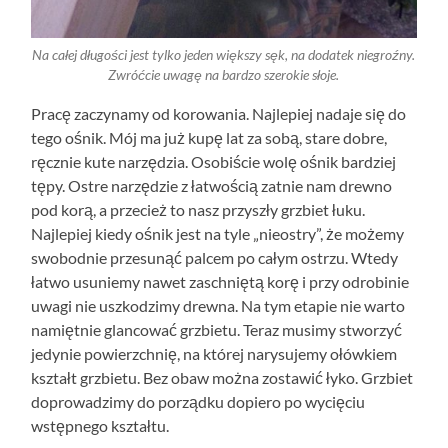
Na całej długości jest tylko jeden większy sęk, na dodatek niegroźny.
Zwróćcie uwagę na bardzo szerokie słoje.
Pracę zaczynamy od korowania. Najlepiej nadaje się do
tego ośnik. Mój ma już kupę lat za sobą, stare dobre,
ręcznie kute narzędzia. Osobiście wolę ośnik bardziej
tępy. Ostre narzędzie z łatwością zatnie nam drewno
pod korą, a przecież to nasz przyszły grzbiet łuku.
Najlepiej kiedy ośnik jest na tyle „nieostry”, że możemy
swobodnie przesunąć palcem po całym ostrzu. Wtedy
łatwo usuniemy nawet zaschniętą korę i przy odrobinie
uwagi nie uszkodzimy drewna. Na tym etapie nie warto
namiętnie glancować grzbietu. Teraz musimy stworzyć
jedynie powierzchnię, na której narysujemy ołówkiem
kształt grzbietu. Bez obaw można zostawić łyko. Grzbiet
doprowadzimy do porządku dopiero po wycięciu
wstępnego kształtu.