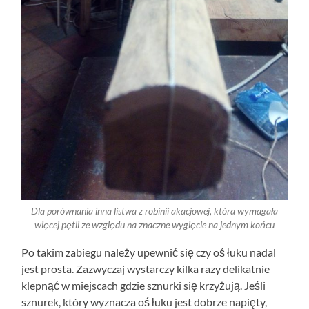
Dla porównania inna listwa z robinii akacjowej, która wymagała
więcej pętli ze względu na znaczne wygięcie na jednym końcu
Po takim zabiegu należy upewnić się czy oś łuku nadal
jest prosta. Zazwyczaj wystarczy kilka razy delikatnie
klepnąć w miejscach gdzie sznurki się krzyżują. Jeśli
sznurek, który wyznacza oś łuku jest dobrze napięty,