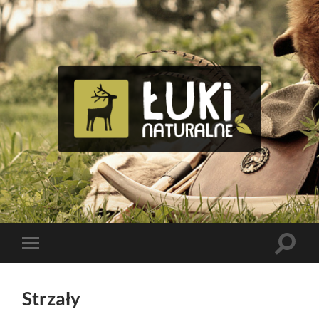
Tomasz
Bolik
Toggle
Toggle
search
mobile
field
menu
Strzały