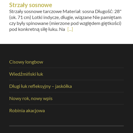
Strzały sosnowe
Strzały sosnowe tarczowe Materiał: sosna Długość: 28"
(ok. 71 cm) Lotki indycze, długie, wiązane Nie pamiętam
czy były spinowane (mierzone pod względem giętkości)
pod konkretną siłę łuku. Na
[...]
Cisowy longbow
Wiedźmiński łuk
Długi łuk refleksyjny – jaskółka
Nowy rok, nowy wpis
Robinia akacjowa