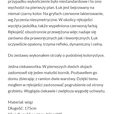
przypadku wykończenie było niestandardowe i to ono
wychodzi na pierwszy plan. Łuk jest bejcowany na
niemal czarny kolor. Na gryfach czerwone lakierowanie,
wg życzenia niesymetryczne. W okolicy rękojeści
wycięta jaskółka, także wypełniona czerwoną farbą.
Rękojeść obustronnie przewężona więc nadaje się
zarówno dla praworęcznych jak i leworęcznych. Łuk
oczywiście opalony, trzyma refleks, dynamiczny i celny.
Do zestawu wykonałem strzały o podobnej kolorystyce.
Jedna ciekawostka. W pierwszych dwóch słojach
zadomowił się jeden malutki kornik. Pozbawiłem go
domu zbierając z ramion dwie warstwy. Dzięki temu
mogłem w rękojeści zastosować pogrubienie od strony
grzbietu. Wygląda ciekawie i zwiększa wygodę uchwytu.
Materiał: wiąz
Długość: 175cm