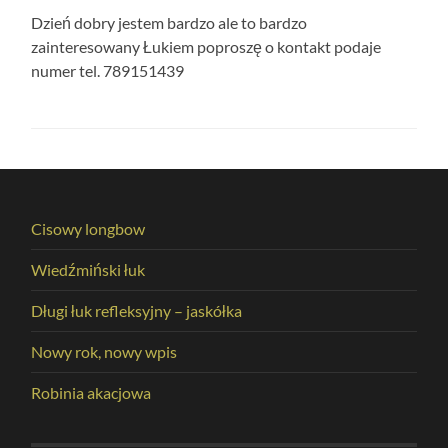
Dzień dobry jestem bardzo ale to bardzo
zainteresowany Łukiem poproszę o kontakt podaje
numer tel. 789151439
Cisowy longbow
Wiedźmiński łuk
Długi łuk refleksyjny – jaskółka
Nowy rok, nowy wpis
Robinia akacjowa