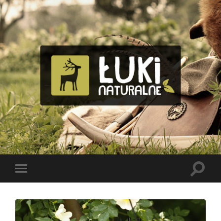
Tomasz
Bolik
Toggle
Toggle
search
mobile
field
menu