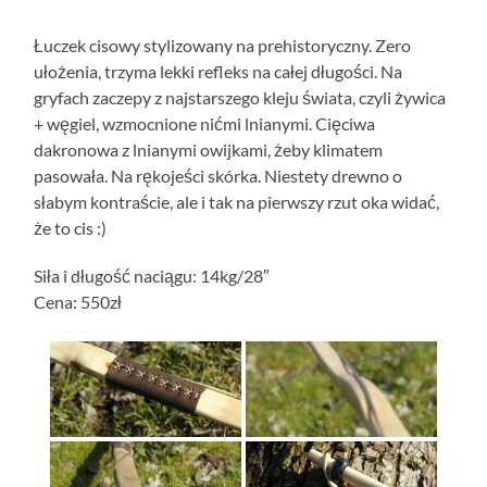
Łuczek cisowy stylizowany na prehistoryczny. Zero
ułożenia, trzyma lekki refleks na całej długości. Na
gryfach zaczepy z najstarszego kleju świata, czyli żywica
+ węgiel, wzmocnione nićmi lnianymi. Cięciwa
dakronowa z lnianymi owijkami, żeby klimatem
pasowała. Na rękojeści skórka. Niestety drewno o
słabym kontraście, ale i tak na pierwszy rzut oka widać,
że to cis :)
Siła i długość naciągu: 14kg/28″
Cena: 550zł