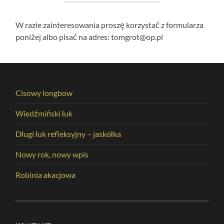
W razie zainteresowania proszę korzystać z formularza
poniżej albo pisać na adres: tomgrot@op.pl
Cisowy longbow
Wiedźmiński łuk
Długi łuk refleksyjny – jaskółka
Nowy rok, nowy wpis
Robinia akacjowa