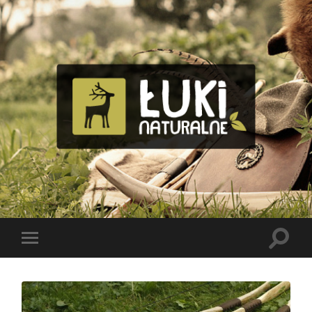
Tomasz
Bolik
Toggle
Toggle
search
mobile
field
menu