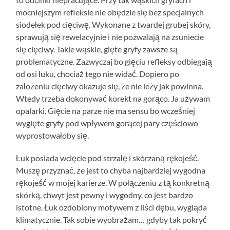
mocniejszym refleksie nie obędzie się bez specjalnych
siodełek pod cięciwę. Wykonane z twardej grubej skóry,
sprawują się rewelacyjnie i nie pozwalają na zsuniecie
się cięciwy. Takie wąskie, gięte gryfy zawsze są
problematyczne. Zazwyczaj bo gięciu refleksy odbiegają
od osi łuku, chociaż tego nie widać. Dopiero po
założeniu cięciwy okazuje się, że nie leży jak powinna.
Wtedy trzeba dokonywać korekt na gorąco. Ja używam
opalarki. Gięcie na parze nie ma sensu bo wcześniej
wygięte gryfy pod wpływem gorącej pary częściowo
wyprostowałoby się.
Łuk posiada wcięcie pod strzałę i skórzaną rękojeść.
Muszę przyznać, że jest to chyba najbardziej wygodna
rękojeść w mojej karierze. W połączeniu z tą konkretną
skórką, chwyt jest pewny i wygodny, co jest bardzo
istotne. Łuk ozdobiony motywem z liści dębu, wygląda
klimatycznie. Tak sobie wyobrażam… gdyby tak pokryć