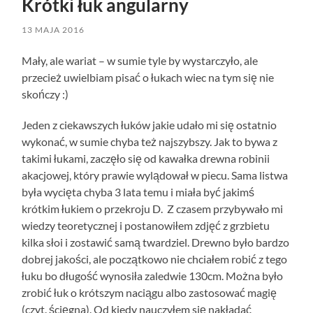
Krótki łuk angularny
13 MAJA 2016
Mały, ale wariat – w sumie tyle by wystarczyło, ale
przecież uwielbiam pisać o łukach wiec na tym się nie
skończy :)
Jeden z ciekawszych łuków jakie udało mi się ostatnio
wykonać, w sumie chyba też najszybszy. Jak to bywa z
takimi łukami, zaczęło się od kawałka drewna robinii
akacjowej, który prawie wylądował w piecu. Sama listwa
była wycięta chyba 3 lata temu i miała być jakimś
krótkim łukiem o przekroju D. Z czasem przybywało mi
wiedzy teoretycznej i postanowiłem zdjęć z grzbietu
kilka słoi i zostawić samą twardziel. Drewno było bardzo
dobrej jakości, ale początkowo nie chciałem robić z tego
łuku bo długość wynosiła zaledwie 130cm. Można było
zrobić łuk o krótszym naciągu albo zastosować magię
(czyt. ścięgna). Od kiedy nauczyłem się nakładać