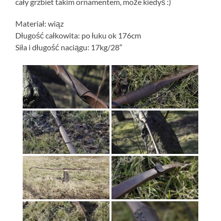
cały grzbiet takim ornamentem, może kiedyś :)
Materiał: wiąz
Długość całkowita: po łuku ok 176cm
Siła i długość naciągu: 17kg/28″