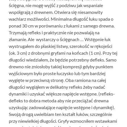
ścięgna, nie mogę wyjść z podziwu jak wspaniale
współgrają z drewnem. Otwiera się niesamowity
wachlarz możliwości. Minimalna długość łuku spada o
ponad 30 cm w porównaniu z łukami z samego drewna.
Trzymają refleks i praktycznie nie pozwalają na
złamanie. Ale wystarczy o ścięgnach … Wstępnie łuk
wystrugałem do płaskiej listwy, szerokość w rękojeści
(ok. 3 cm) z drobnymi gryfami na końcach (1 cm). Przy tej
długości wiedziałem, że będzie potrzebny defleks. Samo
drewno nie zniosłoby takiej kompresji gdyby punktem
wyjściowym było proste łuczysko lub tym bardziej
wygięte w przeciwną stronę. Oba ramiona na całej
długości wygiąłem w delikatny refleks żeby nadać
dynamiki i uzyskać większe napięcie wstępne. (refleks-
defleks to dobra metoda aby nie przeciążać drewna
uzyskując zadowalające napięcie wstępne i dynamikę).
Swoją drogą uwielbiam ten kształt łuków, szczególnie
przy niewielkiej długości. Gryfy wzmocniłem wstawkami