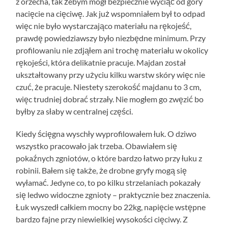
z orzecha, tak żebym mógł bezpiecznie wyciąć od góry
nacięcie na cięciwę. Jak już wspomniałem był to odpad
więc nie było wystarczająco materiału na rękojeść,
prawdę powiedziawszy było niezbędne minimum. Przy
profilowaniu nie zdjąłem ani trochę materiału w okolicy
rękojeści, która delikatnie pracuje. Majdan został
ukształtowany przy użyciu kilku warstw skóry więc nie
czuć, że pracuje. Niestety szerokość majdanu to 3 cm,
więc trudniej dobrać strzały. Nie mogłem go zwęzić bo
byłby za słaby w centralnej części.
Kiedy ścięgna wyschły wyprofilowałem łuk. O dziwo
wszystko pracowało jak trzeba. Obawiałem się
pokaźnych zgniotów, o które bardzo łatwo przy łuku z
robinii. Bałem się także, że drobne gryfy mogą się
wyłamać. Jedyne co, to po kilku strzelaniach pokazały
się ledwo widoczne zgnioty – praktycznie bez znaczenia.
Łuk wyszedł całkiem mocny bo 22kg, napięcie wstępne
bardzo fajne przy niewielkiej wysokości cięciwy. Z