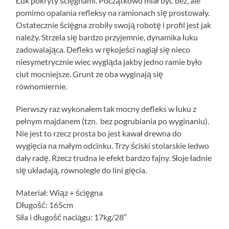
Łuk pokryty ścięgnami. Początkowo miał być bez, ale
pomimo opalania refleksy na ramionach się prostowały.
Ostatecznie ścięgna zrobiły swoją robotę i profil jest jak
należy. Strzela się bardzo przyjemnie, dynamika łuku
zadowalająca. Defleks w rękojeści nagiął się nieco
niesymetrycznie wiec wygląda jakby jedno ramie było
ciut mocniejsze. Grunt ze oba wyginają się
równomiernie.
Pierwszy raz wykonałem tak mocny defleks w łuku z
pełnym majdanem (tzn. bez pogrubiania po wyginaniu).
Nie jest to rzecz prosta bo jest kawał drewna do
wygięcia na małym odcinku. Trzy ściski stolarskie ledwo
dały radę. Rzecz trudna le efekt bardzo fajny. Słoje ładnie
się układają, równolegle do lini gięcia.
Materiał: Wiąz + ścięgna
Długość: 165cm
Siła i długość naciągu: 17kg/28″