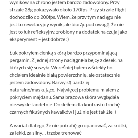
wyników na chrono jestem bardzo zadowolony. Przy
strzale 28g pokazywało około 170fps. Przy strzale flight
dochodziło do 200fps. Wiem, że przy tym naciągu nie
jest to rewelacyjny wynik, ale biorąc pod uwagę, że nie
jest to łuk refleksyjny, zrobiony na dodatek na czuja jako
eksperyment – jest dobrze :)
Łuk pokryłem cienką skórą bardzo przypominającą
pergamin. Z jednej strony naciągnęła bejcy z desek, na
których się suszyła. Wcześniej byłem wściekły bo
chciałem idealnie białą powierzchnię, ale ostatecznie
jestem zadowolony. Barwy są bardziej
naturalne/maskujące. Najwięcej problemu miałem z
pokryciem majdanu. Sama brązowa skóra wyglądała
niezwykle tandetnie. Dokleiłem dla kontrastu trochę
czarnych fikuśnych kawałków i już nie jest tak źle :)
A wariat dlatego, że nie potrafię go opanować, za krótki,
za lekki, za silny… trzeba trenować