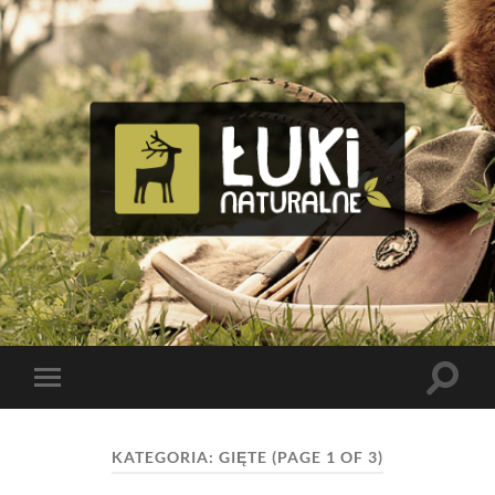
Tomasz
Bolik
Toggle
Toggle
search
mobile
field
menu
KATEGORIA:
GIĘTE
(PAGE 1 OF 3)