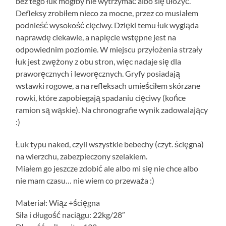
bez tego łuk mógłby nie wytrzymać albo się ułożyć.
Defleksy zrobiłem nieco za mocne, przez co musiałem
podnieść wysokość cięciwy. Dzięki temu łuk wygląda
naprawdę ciekawie, a napięcie wstępne jest na
odpowiednim poziomie. W miejscu przyłożenia strzały
łuk jest zwężony z obu stron, więc nadaje się dla
praworęcznych i leworęcznych. Gryfy posiadają
wstawki rogowe, a na refleksach umieściłem skórzane
rowki, które zapobiegają spadaniu cięciwy (końce
ramion są wąskie). Na chronografie wynik zadowalający
:)
Łuk typu naked, czyli wszystkie bebechy (czyt. ścięgna)
na wierzchu, zabezpieczony szelakiem.
Miałem go jeszcze zdobić ale albo mi się nie chce albo
nie mam czasu… nie wiem co przeważa :)
Materiał: Wiąz +ścięgna
Siła i długość naciągu: 22kg/28″