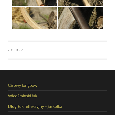
« OLDER
Cisowy longbow
Wiedźmiński łuk
Długi łuk refleksyjny – jaskółka