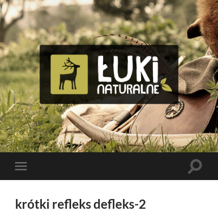
Tomasz
Bolik
Toggle
Toggle
search
mobile
field
menu
krótki refleks defleks-2