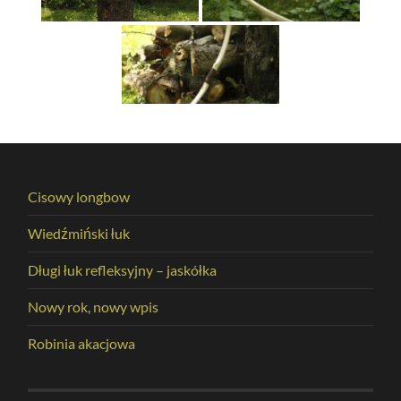
Cisowy longbow
Wiedźmiński łuk
Długi łuk refleksyjny – jaskółka
Nowy rok, nowy wpis
Robinia akacjowa