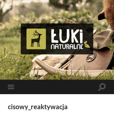
Tomasz
Bolik
Toggle
Toggle
search
mobile
field
menu
cisowy_reaktywacja