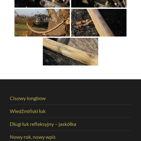
Cisowy longbow
Wiedźmiński łuk
Długi łuk refleksyjny – jaskółka
Nowy rok, nowy wpis